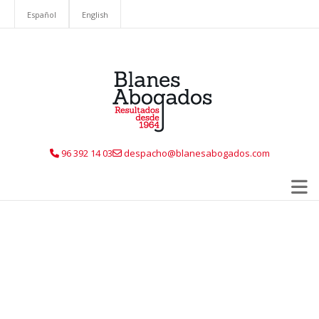
Español
English
96 392 14 03
despacho@blanesabogados.com