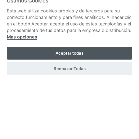
Usamos Cookies
CONTACT
Esta web utiliza cookies propias y de terceros para su
Plaza de la Reina 19, Esc. B, 1º B
correcto funcionamiento y para fines analíticos. Al hacer clic
46003 Valencia, Spain
en el botón Aceptar, acepta el uso de estas tecnologías y el
Tel. +34 96 392 14 03
procesamiento de tus datos para la empresa o distribución.
Mas opciones
despacho@blanesabogados.com
Aceptar todas
© Blanes Abogados |
Legal notice
|
Privacy policy
|
Cookies policy
Rechazar Todas
| Developed by
CeskoDesign