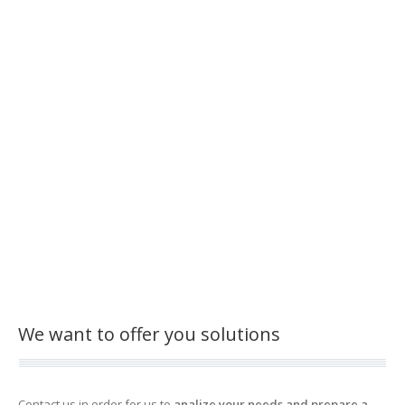
We want to offer you solutions
Contact us in order for us to
analize your needs and prepare a