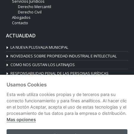
Servicios Jurídicos
Derecho Mercantil
Derecho Civil
Abogados
Contacto
ACTUALIDAD
LA NUEVA PLUSVALIA MUNICIPAL
NOVEDADES SOBRE PROPIEDAD INDUSTRIAL E INTELECTUAL
COMO NOS GUSTAN LOS LATINAJOS
RESPONSABILIDAD PENAL DE LAS PERSONAS JURÍDICAS
Usamos Cookies
CONTACTO
Esta web utiliza cookies propias y de terceros para su
Plaza de la Reina 19, Esc. B, 1º B
correcto funcionamiento y para fines analíticos. Al hacer clic
46003 Valencia, España
en el botón Aceptar, acepta el uso de estas tecnologías y el
Tel. +34 96 392 14 03
procesamiento de tus datos para la empresa o distribución.
Mas opciones
despacho@blanesabogados.com